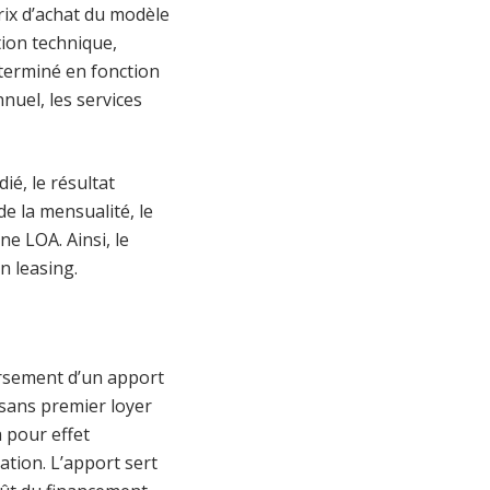
rix d’achat du modèle
tion technique,
déterminé en fonction
nnuel, les services
ié, le résultat
de la mensualité, le
ne LOA. Ainsi, le
on leasing.
ersement d’un apport
g sans premier loyer
a pour effet
cation. L’apport sert