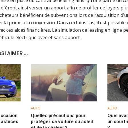
a mise en place du contrat de leasing ainsi qu’une partie du c
éfèrent ainsi verser un apport afin de profiter de loyers pl
cheteurs bénéficient de subventions lors de l’acquisition d’un
 la prime à la conversion. Dans certains cas, il est possible 
vec ces aides financières. La simulation de leasing en ligne 
éhicule électrique avec et sans apport.
I AIMER ...
AUTO
AUTO
occasion
Quelles précautions pour
Quel ava
t astuces
protéger sa voiture du soleil
un courti
et de la chaleur ?
?