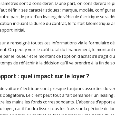
aramètres sont à considérer. D’une part, on considérera le p
l faut définir ses caractéristiques : marque, modèle, configura
’autre part, le prix d’un leasing de véhicule électrique sera 
cation incluant la durée du contrat, le forfait kilométrique a
pport initial.
teur a renseigné toutes ces informations via le formulaire déd
ent. On peut y voir le coût total du financement, le montant 
é par le loueur et le montant de l’option d’achat s’il s’agit d’u
 temps de réfléchir à la décision qu’il va prendre à la fin de s
port : quel impact sur le loyer ?
 de voiture électrique sont presque toujours assorties du v
 pas obligatoire. Le client peut tout à fait demander un leasin
ntre les mains les fonds correspondants. L’absence d’apport 
 loyer, car il faudra lisser tous les frais sur la période de lo