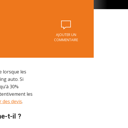
AJOUTER UN
COMMENTAIRE
e lorsque les
ng auto. Si
usqu’à 30%
ttentivement les
 des devis
.
-t-il ?