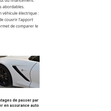
oût du financement.
us abordables.
 véhicule électrique :
de couvrir l’apport
permet de comparer le
ntages de passer par
er en assurance auto