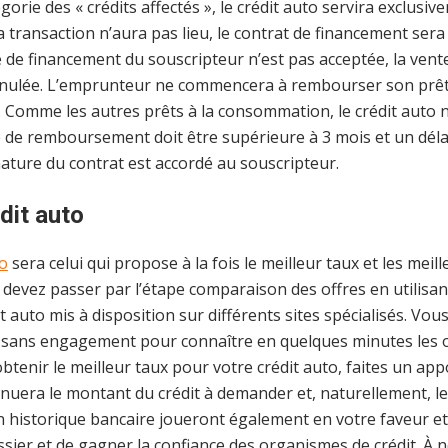
orie des « crédits affectés », le crédit auto servira exclusiv
la transaction n’aura pas lieu, le contrat de financement s
 de financement du souscripteur n’est pas acceptée, la vent
ulée. L’emprunteur ne commencera à rembourser son prêt 
ée. Comme les autres prêts à la consommation, le crédit auto
e de remboursement doit être supérieure à 3 mois et un déla
nature du contrat est accordé au souscripteur.
dit auto
to
sera celui qui propose à la fois le meilleur taux et les meil
 devez passer par l’étape comparaison des offres en utilisa
it auto mis à disposition sur différents sites spécialisés. Vou
t sans engagement pour connaître en quelques minutes les of
tenir le meilleur taux pour votre crédit auto, faites un ap
nuera le montant du crédit à demander et, naturellement, le 
on historique bancaire joueront également en votre faveur 
sier et de gagner la confiance des organismes de crédit. À 