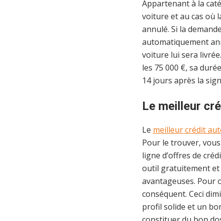
Appartenant à la catég
voiture et au cas où 
annulé. Si la demande
automatiquement ann
voiture lui sera livr
les 75 000 €, sa duré
14 jours après la sig
Le meilleur cré
Le
meilleur crédit au
Pour le trouver, vous
ligne d’offres de créd
outil gratuitement e
avantageuses. Pour ob
conséquent. Ceci dimi
profil solide et un b
constituer du bon dos