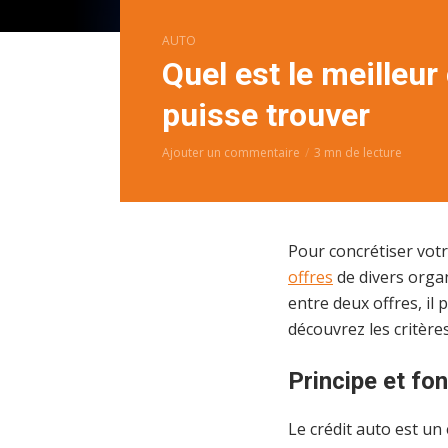
AUTO
Quel est le meilleur 
puisse trouver
Ajouter un commentaire
3 mn de lecture
Pour concrétiser votr
offres
de divers organ
entre deux offres, il 
découvrez les critères
Principe et fo
Le crédit auto est un