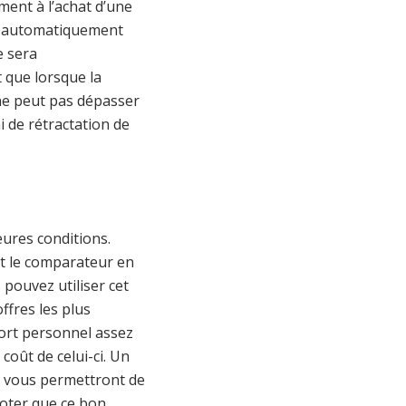
ement à l’achat d’une
era automatiquement
e sera
que lorsque la
 ne peut pas dépasser
i de rétractation de
leures conditions.
nt le comparateur en
s pouvez utiliser cet
fres les plus
port personnel assez
coût de celui-ci. Un
et vous permettront de
noter que ce bon